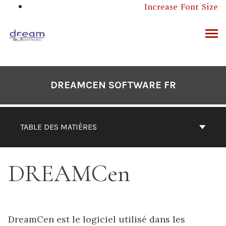
Aller
Increase Font Size
au
contenu
ERCHER
DREAMCEN SOFTWARE FR
TABLE DES MATIÈRES
DREAMCen
DreamCen est le logiciel utilisé dans les