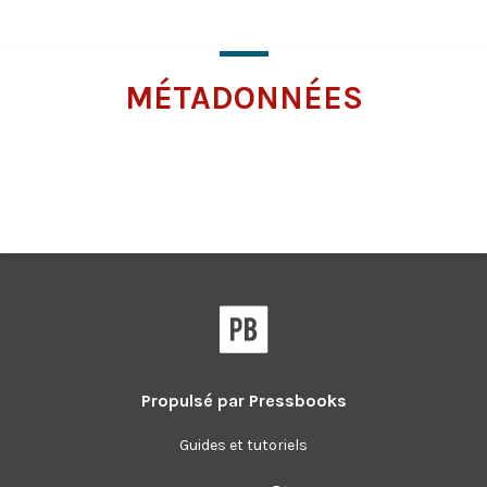
pour
plus
d’information
MÉTADONNÉES
Cliquer
pour
plus
d’information
Propulsé par
Pressbooks
Guides et tutoriels