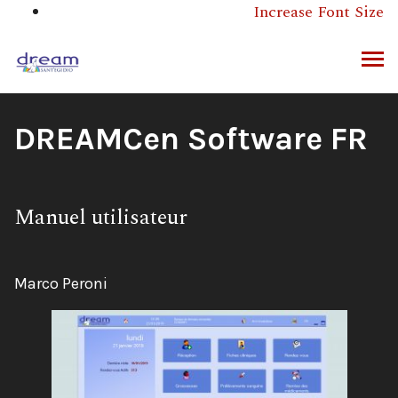
Aller
Increase Font Size
au
contenu
ERCHER
Titre
DREAMCen Software FR
du
Sous-
Manuel utilisateur
livre:
titre:
Auteur:
Marco Peroni