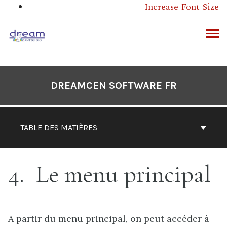
Aller
Increase Font Size
au
contenu
ERCHER
DREAMCEN SOFTWARE FR
TABLE DES MATIÈRES
4
Le menu principal
A partir du menu principal, on peut accéder à